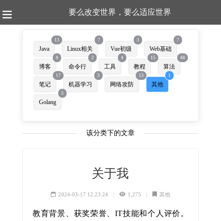
要么改变世界，要么适应世界
13
7
3
7
Java
Linux相关
Vue初级
Web基础
8
2
4
15
48
博客
命令行
工具
教程
算法
17
3
13
1
笔记
机器学习
网络攻防
其他
5
Golang
该分类下的文章
关于我
2024-03-17 12:23:24
1,275
其他
教育背景、获奖荣誉、IT技能和个人评价。