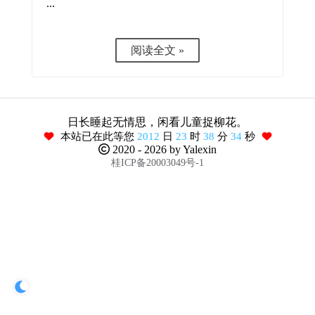
...
阅读全文 »
日长睡起无情思，闲看儿童捉柳花。
本站已在此等您
2012
日
23
时
38
分
34
秒
2020 -
2026
by Yalexin
桂ICP备20003049号-1